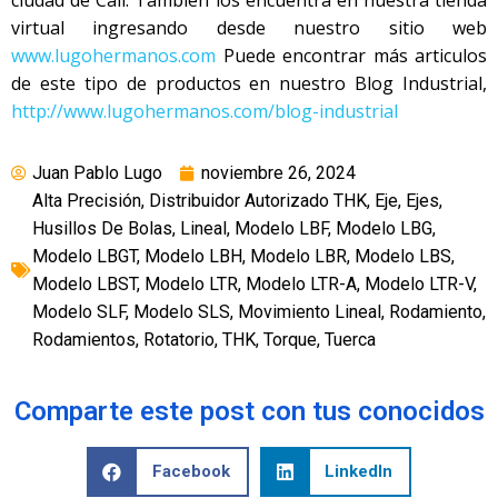
ciudad de Cali. También los encuentra en nuestra tienda
virtual ingresando desde nuestro sitio web
www.lugohermanos.com
Puede encontrar más articulos
de este tipo de productos en nuestro Blog Industrial,
http://www.lugohermanos.com/blog-industrial
Juan Pablo Lugo
noviembre 26, 2024
Alta Precisión
,
Distribuidor Autorizado THK
,
Eje
,
Ejes
,
Husillos De Bolas
,
Lineal
,
Modelo LBF
,
Modelo LBG
,
Modelo LBGT
,
Modelo LBH
,
Modelo LBR
,
Modelo LBS
,
Modelo LBST
,
Modelo LTR
,
Modelo LTR-A
,
Modelo LTR-V
,
Modelo SLF
,
Modelo SLS
,
Movimiento Lineal
,
Rodamiento
,
Rodamientos
,
Rotatorio
,
THK
,
Torque
,
Tuerca
Comparte este post con tus conocidos
Facebook
LinkedIn