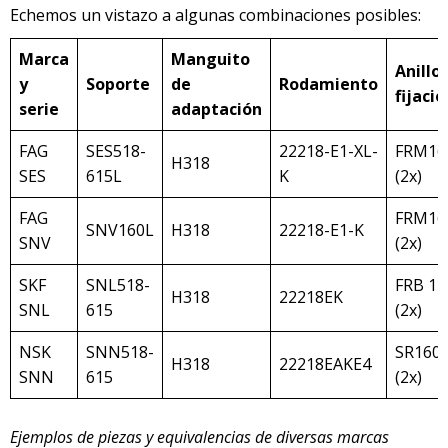
Echemos un vistazo a algunas combinaciones posibles:
Marca
Manguito
Anill
y
Soporte
de
Rodamiento
fijació
serie
adaptación
FAG
SES518-
22218-E1-XL-
FRM160
H318
SES
615L
K
(2x)
FAG
FRM160
SNV160L
H318
22218-E1-K
SNV
(2x)
SKF
SNL518-
FRB 12
H318
22218EK
SNL
615
(2x)
NSK
SNN518-
SR160/
H318
22218EAKE4
SNN
615
(2x)
Ejemplos de piezas y equivalencias de diversas marcas