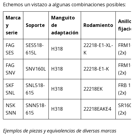
Echemos un vistazo a algunas combinaciones posibles:
Marca
Manguito
Anill
y
Soporte
de
Rodamiento
fijació
serie
adaptación
FAG
SES518-
22218-E1-XL-
FRM160
H318
SES
615L
K
(2x)
FAG
FRM160
SNV160L
H318
22218-E1-K
SNV
(2x)
SKF
SNL518-
FRB 12
H318
22218EK
SNL
615
(2x)
NSK
SNN518-
SR160/
H318
22218EAKE4
SNN
615
(2x)
Ejemplos de piezas y equivalencias de diversas marcas