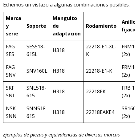
Echemos un vistazo a algunas combinaciones posibles:
Marca
Manguito
Anill
y
Soporte
de
Rodamiento
fijació
serie
adaptación
FAG
SES518-
22218-E1-XL-
FRM160
H318
SES
615L
K
(2x)
FAG
FRM160
SNV160L
H318
22218-E1-K
SNV
(2x)
SKF
SNL518-
FRB 12
H318
22218EK
SNL
615
(2x)
NSK
SNN518-
SR160/
H318
22218EAKE4
SNN
615
(2x)
Ejemplos de piezas y equivalencias de diversas marcas