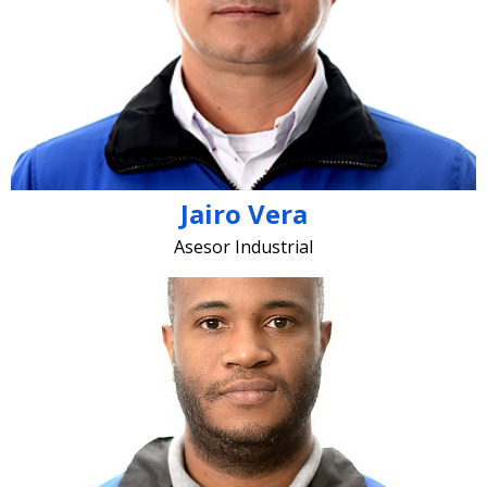
jairo.vera @lugohermanos.com
Jairo Vera
Asesor Industrial
yeisson.renteria @lugohermanos.com