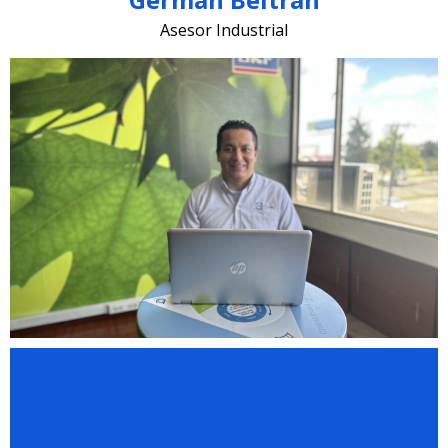
Asesor Industrial
john.moreno @lugohermanos.com