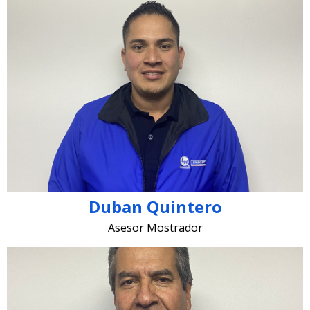
duban.quintero @lugohermanos.com
Duban Quintero
Asesor Mostrador