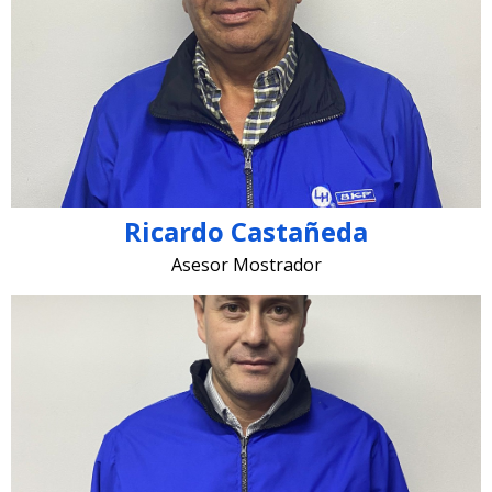
ricardo.castaneda @lugohermanos.com
Ricardo Castañeda
Asesor Mostrador
harol.camargo @lugohermanos.com