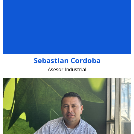
sebastian.cordoba @lugohermanos.com
Sebastian Cordoba
Asesor Industrial
juancarlos.benavides @lugohermanos.com