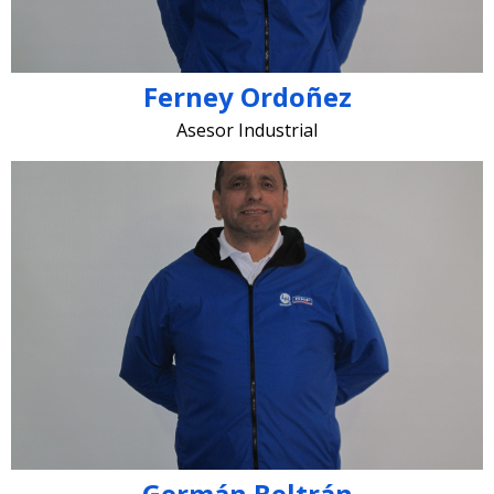
Ferney Ordoñez
Asesor Industrial
german.beltran @lugohermanos.com
Germán Beltrán