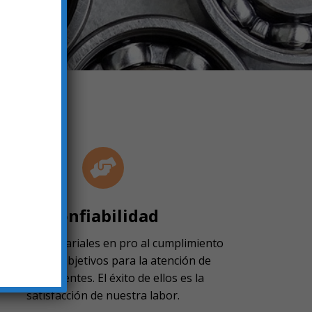
Confiabilidad
ores empresariales en pro al cumplimiento
de nuestros objetivos para la atención de
nuestros clientes. El éxito de ellos es la
satisfacción de nuestra labor.