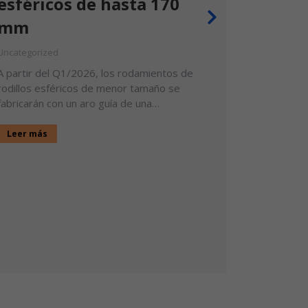
esféricos de hasta 170
mm
Calen
Uncategorized
traba
A partir del Q1/2026, los rodamientos de
rodillos esféricos de menor tamaño se
Uncategori
fabricarán con un aro guía de una…
El calenta
compacto T
Leer más
montar rod
Leer más