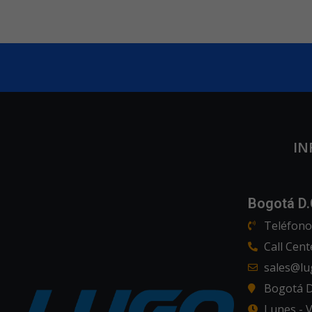
IN
Bogotá D.
Teléfono 
Call Cent
sales@l
Bogotá D.
Lunes - V