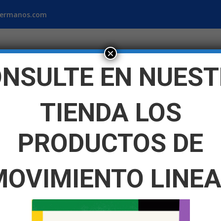
hermanos.com
×
NSULTE EN NUES
TIENDA LOS
Blog Industrial
Tienda virtual
Trabaje con no
PRODUCTOS DE
MOVIMIENTO LINEA