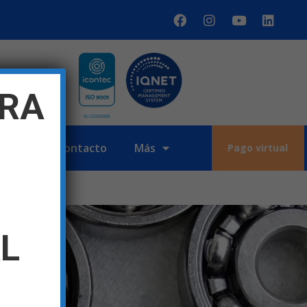
TRA
sotros
Contacto
Más
Pago virtual
L