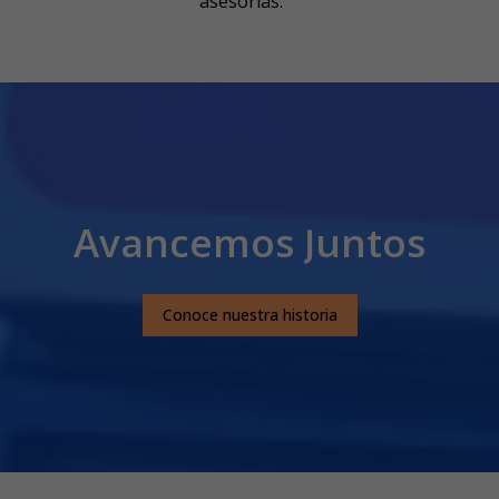
asesorias.
Avancemos
J
u
n
t
o
s
Conoce nuestra historia