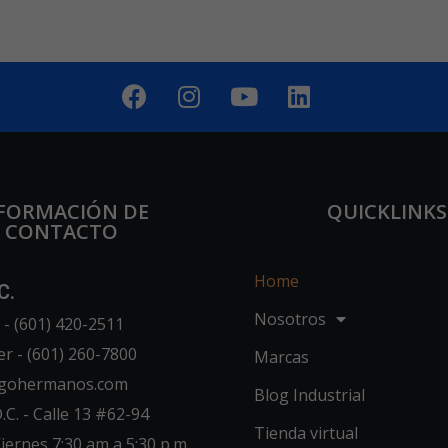
FORMACIÓN DE
QUICKLINKS
CONTACTO
Home
C.
Nosotros
- (601) 420-2511
er - (601) 260-7800
Marcas
ugohermanos.com
Blog Industrial
C. - Calle 13 #62-94
Tienda virtual
iernes 7:30 am a 5:30 p.m.