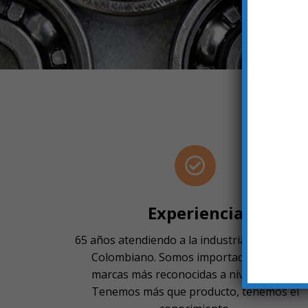
Experiencia
65 años atendiendo a la industria y al comerc
Colombiano. Somos importadores de las
marcas más reconocidas a nivel mundial.
Tenemos más que producto, tenemos el