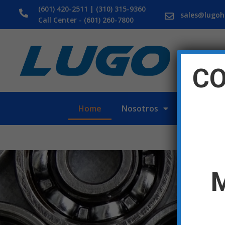
(601) 420-2511 | (310) 315-9360
sales@lugo
Call Center - (601) 260-7800
CO
Home
Nosotros
Marcas