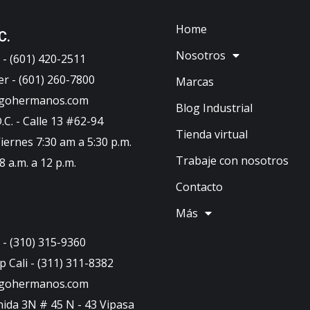
Home
C.
Nosotros
- (601) 420-2511
er - (601) 260-7800
Marcas
ugohermanos.com
Blog Industrial
C. - Calle 13 #62-94
Tienda virtual
iernes 7:30 am a 5:30 p.m.
Trabaje con nosotros
 a.m. a 12 p.m.
Contacto
Más
- (310) 315-9360
 Cali - (311) 311-8382
ugohermanos.com
nida 3N # 45 N - 43 Vipasa