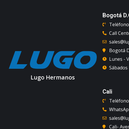
Bogotá D.
Teléfono 
Call Cent
sales@l
Bogotá D.
Lunes - V
Sábados 8
Lugo Hermanos
Cali
Teléfono 
WhatsApp
sales@l
Cali- Ave