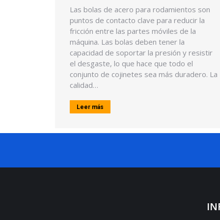
Las bolas de acero para rodamientos son
puntos de contacto clave para reducir la
fricción entre las partes móviles de la
máquina. Las bolas deben tener la
capacidad de soportar la presión y resistir
el desgaste, lo que hace que todo el
conjunto de cojinetes sea más duradero. La
calidad…
Leer más
IN