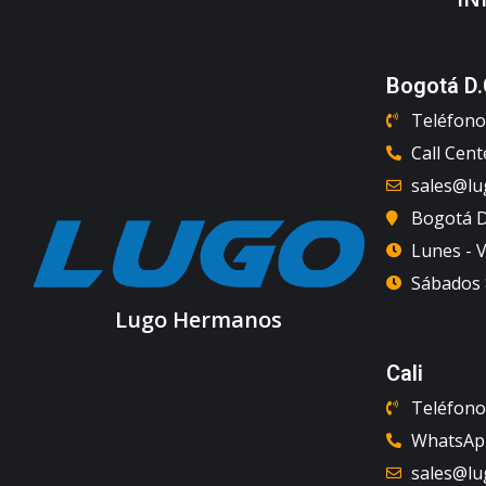
Bogotá D.
Teléfono 
Call Cent
sales@l
Bogotá D.
Lunes - V
Sábados 8
Lugo Hermanos
Cali
Teléfono 
WhatsApp
sales@l