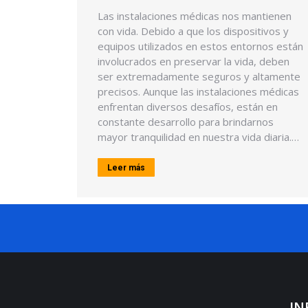
Las instalaciones médicas nos mantienen
con vida. Debido a que los dispositivos y
equipos utilizados en estos entornos están
involucrados en preservar la vida, deben
ser extremadamente seguros y altamente
precisos. Aunque las instalaciones médicas
enfrentan diversos desafíos, están en
constante desarrollo para brindarnos
mayor tranquilidad en nuestra vida diaria.…
Leer más
IN