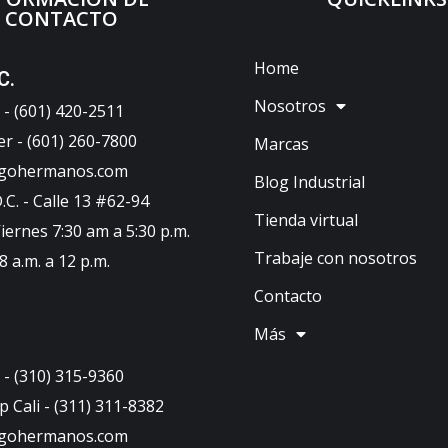
CONTACTO
Home
C.
Nosotros
- (601) 420-2511
er - (601) 260-7800
Marcas
ugohermanos.com
Blog Industrial
C. - Calle 13 #62-94
Tienda virtual
iernes 7:30 am a 5:30 p.m.
Trabaje con nosotros
 a.m. a 12 p.m.
Contacto
Más
- (310) 315-9360
 Cali - (311) 311-8382
ugohermanos.com