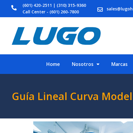
(601) 420-2511 | (310) 315-9360
sales@lugo
Call Center - (601) 260-7800
Home
Nosotros
Marcas
Guía Lineal Curva Mode