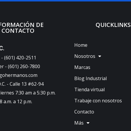
FORMACIÓN DE
QUICKLINKS
CONTACTO
Home
C.
Nosotros
- (601) 420-2511
er - (601) 260-7800
Marcas
ugohermanos.com
Blog Industrial
C. - Calle 13 #62-94
Tienda virtual
iernes 7:30 am a 5:30 p.m.
Trabaje con nosotros
 a.m. a 12 p.m.
Contacto
Más