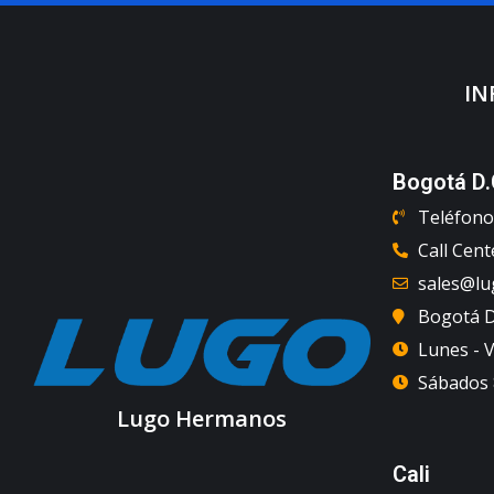
IN
Bogotá D.
Teléfono 
Call Cent
sales@l
Bogotá D.
Lunes - V
Sábados 8
Lugo Hermanos
Cali