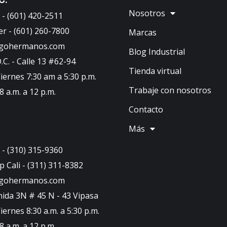
Nosotros
- (601) 420-2511
er - (601) 260-7800
Marcas
ugohermanos.com
Blog Industrial
C. - Calle 13 #62-94
Tienda virtual
iernes 7:30 am a 5:30 p.m.
Trabaje con nosotros
 a.m. a 12 p.m.
Contacto
Más
- (310) 315-9360
 Cali - (311) 311-8382
ugohermanos.com
nida 3N # 45 N - 43 Vipasa
iernes 8:30 a.m. a 5:30 p.m.
 a.m. a 12 p.m.