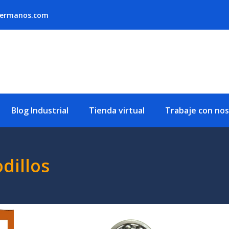
hermanos.com
Blog Industrial
Tienda virtual
Trabaje con no
dillos