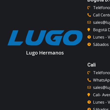
Teléfono 
Call Cent
sales@l
Bogotá D.
Lunes - V
Sábados 8
Lugo Hermanos
Cali
Teléfono 
WhatsApp
sales@l
Cali- Ave
Lunes - V
Sábados 8