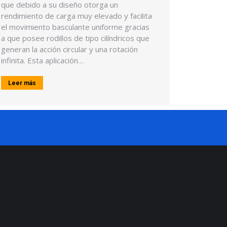
que debido a su diseño otorga un
rendimiento de carga muy elevado y facilita
el movimiento basculante uniforme gracias
a que posee rodillos de tipo cilíndricos que
generan la acción circular y una rotación
infinita. Esta aplicación…
Leer más