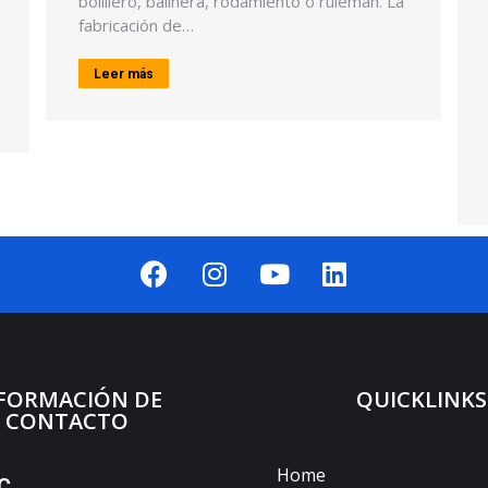
bolillero, balinera, rodamiento o rulemán. La
fabricación de…
Leer más
FORMACIÓN DE
QUICKLINKS
CONTACTO
Home
C.