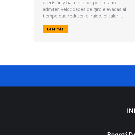
precisión y baja fricción, por lo tanto,
admiten velocidades de giro elevadas al
tiempo que reducen el ruido, el calor,…
Leer más
IN
Bogotá D.