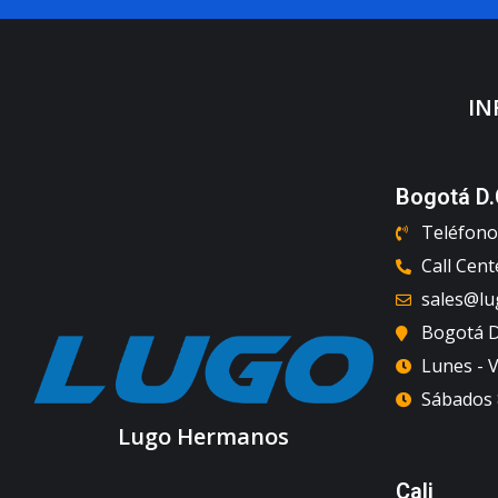
IN
Bogotá D.
Teléfono 
Call Cent
sales@l
Bogotá D.
Lunes - V
Sábados 8
Lugo Hermanos
Cali