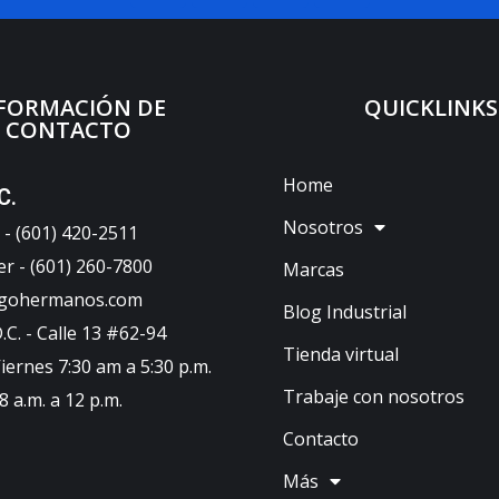
FORMACIÓN DE
QUICKLINKS
CONTACTO
Home
C.
Nosotros
- (601) 420-2511
er - (601) 260-7800
Marcas
ugohermanos.com
Blog Industrial
C. - Calle 13 #62-94
Tienda virtual
iernes 7:30 am a 5:30 p.m.
Trabaje con nosotros
 a.m. a 12 p.m.
Contacto
Más