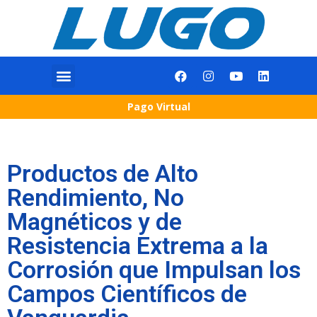
Pago Virtual
Productos de Alto
Rendimiento, No
Magnéticos y de
Resistencia Extrema a la
Corrosión que Impulsan los
Campos Científicos de