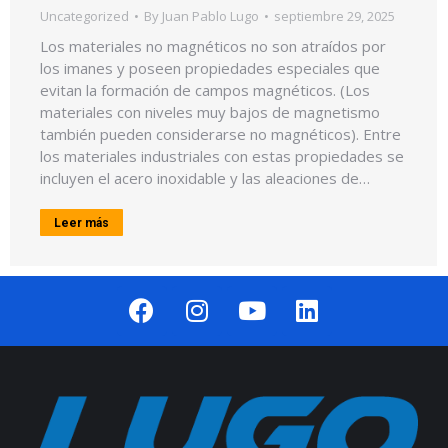
Uncategorized
By
Juan Pablo Lugo
septiembre 29, 2025
Los materiales no magnéticos no son atraídos por
los imanes y poseen propiedades especiales que
evitan la formación de campos magnéticos. (Los
materiales con niveles muy bajos de magnetismo
también pueden considerarse no magnéticos). Entre
los materiales industriales con estas propiedades se
incluyen el acero inoxidable y las aleaciones de…
Leer más