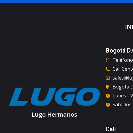
IN
Bogotá D.
Teléfono 
Call Cent
sales@l
Bogotá D.
Lunes - V
Sábados 8
Lugo Hermanos
Cali