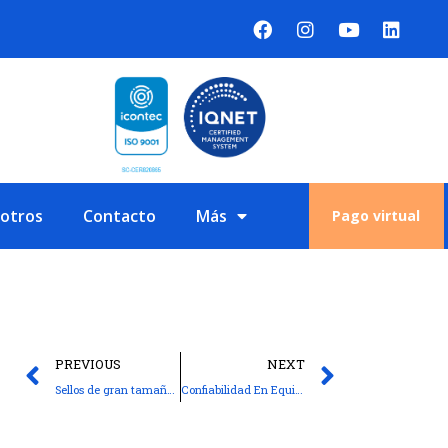
sotros
Contacto
Más
Pago virtual
PREVIOUS
NEXT
Sellos de gran tamaño y especiales Garlock
Confiabilidad En Equipos Rotativos