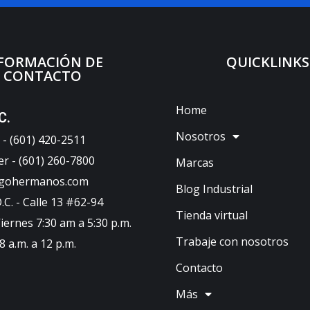
FORMACIÓN DE
QUICKLINKS
CONTACTO
Home
C.
Nosotros
- (601) 420-2511
er - (601) 260-7800
Marcas
ugohermanos.com
Blog Industrial
C. - Calle 13 #62-94
Tienda virtual
iernes 7:30 am a 5:30 p.m.
Trabaje con nosotros
 a.m. a 12 p.m.
Contacto
Más