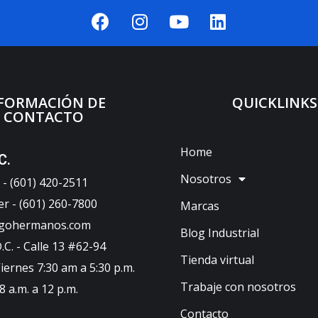
FORMACIÓN DE
QUICKLINKS
CONTACTO
Home
C.
Nosotros
- (601) 420-2511
er - (601) 260-7800
Marcas
ugohermanos.com
Blog Industrial
C. - Calle 13 #62-94
Tienda virtual
iernes 7:30 am a 5:30 p.m.
Trabaje con nosotros
 a.m. a 12 p.m.
Contacto