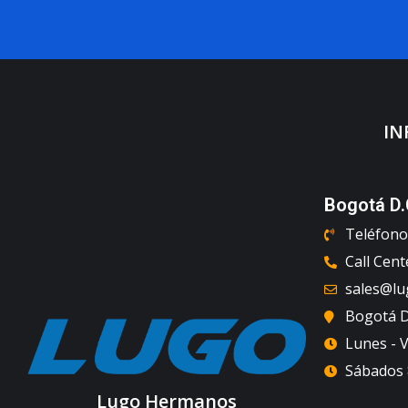
IN
Bogotá D.
Teléfono 
Call Cent
sales@l
Bogotá D.
Lunes - V
Sábados 8
Lugo Hermanos