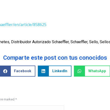
haeffler/en/article/858625
inetes
,
Distribuidor Autorizado Schaeffler
,
Schaeffler
,
Sello
,
Sello
Comparte este post con tus conocidos
Facebook
LinkedIn
WhatsApp
 are marked
*