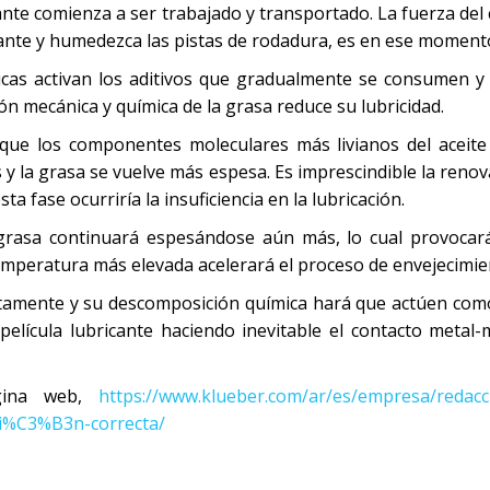
ricante comienza a ser trabajado y transportado. La fuerza de
ante y humedezca las pistas de rodadura, es en ese momento
icas activan los aditivos que gradualmente se consumen y
ón mecánica y química de la grasa reduce su lubricidad.
que los componentes moleculares más livianos del aceite 
y la grasa se vuelve más espesa. Es imprescindible la renov
ta fase ocurriría la insuficiencia en la lubricación.
a grasa continuará espesándose aún más, lo cual provocar
temperatura más elevada acelerará el proceso de envejecimie
etamente y su descomposición química hará que actúen com
película lubricante haciendo inevitable el contacto meta
ágina web,
https://www.klueber.com/ar/es/empresa/redaccio
ci%C3%B3n-correcta/