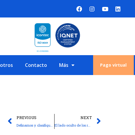
sotros
Contacto
Más
Pago virtual
PREVIOUS
NEXT
Definamos y clasifiquemos un rodamiento
El lado oculto de los rodamientos de agujas